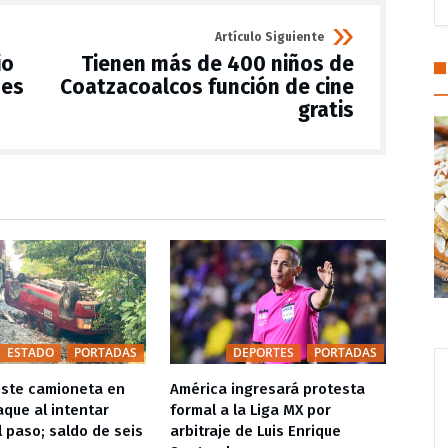
Artículo Siguiente
io
Tienen más de 400 niños de
nes
Coatzacoalcos función de cine
gratis
ESTADO
PORTADAS
DEPORTES
PORTADAS
iste camioneta en
América ingresará protesta
La g
que al intentar
formal a la Liga MX por
lame
l paso; saldo de seis
arbitraje de Luis Enrique
volad