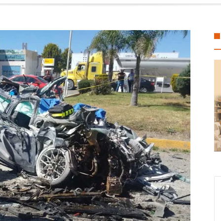
 Sonia Marie Salvador lleva Brigada de Servicios Gratuitos del DIF a ha
fondo multimillonario para la protección de la fauna
gel Aguirre en el caso de la desaparición de los 43 estudiantes de Ayo