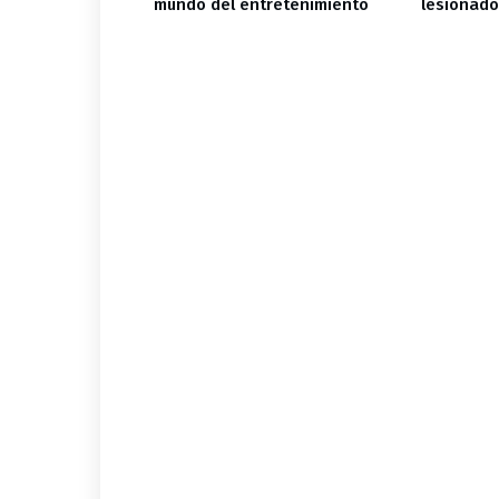
tán estables y
mundo del entretenimiento
lesionad
 permanente