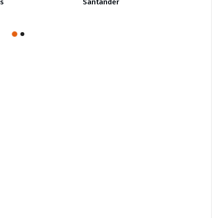
os
Santander
Tihua