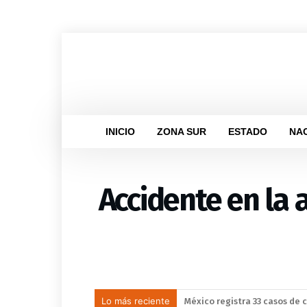
INICIO
ZONA SUR
ESTADO
NA
Accidente en la
Lo más reciente
México y Perú restablecen r