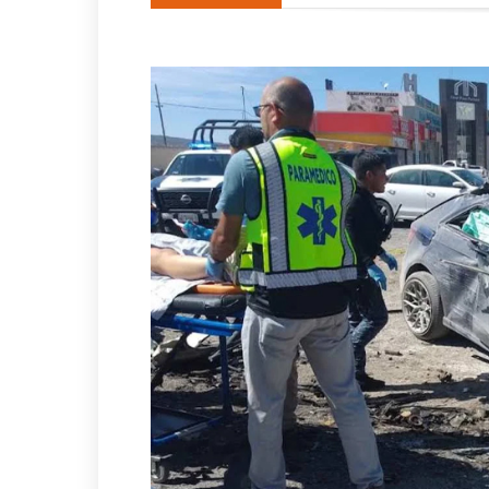
“Estamos aquí para ustedes”:
DiCaprio y Bezos encabezan 
Detienen al exgobernador Án