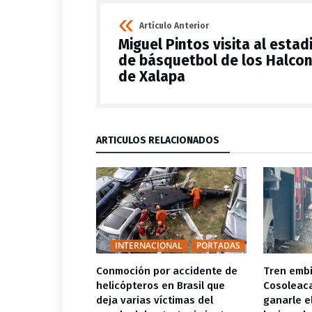
Artículo Anterior
Miguel Pintos visita al estad
de básquetbol de los Halco
de Xalapa
ARTÍCULOS RELACIONADOS
SUR
PORTADAS
INTERNACIONAL
PORTADAS
e de voladores
Conmoción por accidente de
Tren emb
gobernadora
helicópteros en Brasil que
Cosoleaca
nforma que
deja varias víctimas del
ganarle e