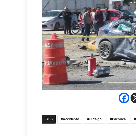
Accidente
Hidalgo
Pachuca
TAGS