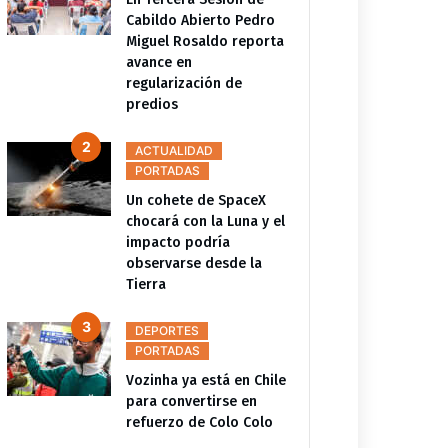
tlán
lesionados están estables y
Cabildo Abierto Pedro
pide revisión permanente
Miguel Rosaldo reporta
avance en
regularización de
predios
ACTUALIDAD
PORTADAS
Un cohete de SpaceX
chocará con la Luna y el
impacto podría
observarse desde la
Tierra
DEPORTES
PORTADAS
Vozinha ya está en Chile
para convertirse en
refuerzo de Colo Colo