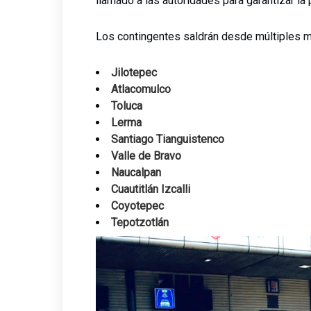
llamado a las autoridades para garantizar la 
Los contingentes saldrán desde múltiples m
Jilotepec
Atlacomulco
Toluca
Lerma
Santiago Tianguistenco
Valle de Bravo
Naucalpan
Cuautitlán Izcalli
Coyotepec
Tepotzotlán