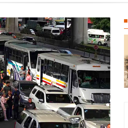
alcos reapertura de la Alberca Semiolímpica Zona Centro
rciante con jornada para impulsar la economía local en el mercado 
ueblo»: Pedro Miguel Rosaldo García entrega apoyos derivados de las a