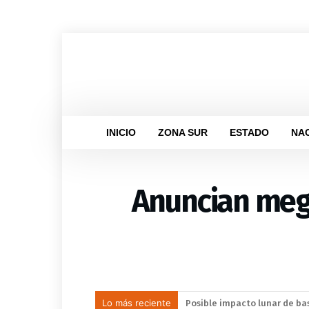
INICIO
ZONA SUR
ESTADO
NA
Anuncian mega
Lo más reciente
Leagues Cup 2026: las estrel