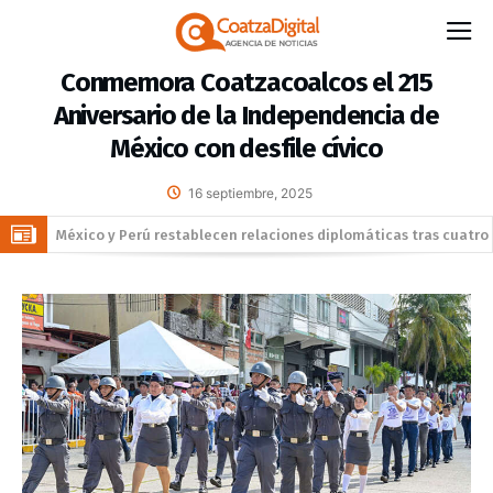
Conmemora Coatzacoalcos el 215
Aniversario de la Independencia de
México con desfile cívico
16 septiembre, 2025
México y Perú restablecen relaciones diplomáticas tras cuatro
años de tensión
“Estamos aquí para ustedes”: Sonia Marie Salvador lleva
Brigada de Servicios Gratuitos del DIF a habitantes de Las
DiCaprio y Bezos encabezan fondo multimillonario para la
Gaviotas
protección de la fauna
Detienen al exgobernador Ángel Aguirre en el caso de la
desaparición de los 43 estudiantes de Ayotzinapa