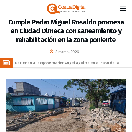
Cumple Pedro Miguel Rosaldo promesa
en Ciudad Olmeca con saneamiento y
rehabilitación en la zona poniente
8 marzo, 2026
Detienen al exgobernador Ángel Aguirre en el caso de la
desaparición de los 43 estudiantes de Ayotzinapa
Todo listo en Coatzacoalcos para el arranque del Festival del
Mar 2026
Llama Gobierno Municipal a la sana convivencia: continuarán
operativos “Cero Alcohol” en vía pública
Una silla de ruedas, un nuevo apoyo para Flor Alondra: Pedro
Miguel y Sonia Marie responden a petición de familia