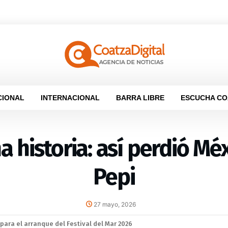
CIONAL
INTERNACIONAL
BARRA LIBRE
ESCUCHA CO
a historia: así perdió Mé
Pepi
27 mayo, 2026
la sana convivencia: continuarán operativos “Cero Alcohol” en vía públ