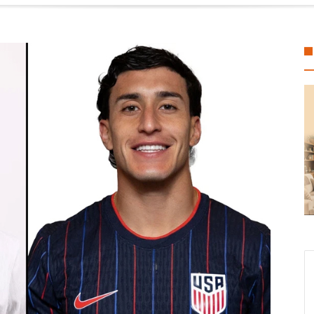
o apoyo para Flor Alondra: Pedro Miguel y Sonia Marie responden a petic
oalcos economía local con espacios gratuitos para el Festival del Mar
sura espacial reabre debate sobre los desechos en el espacio