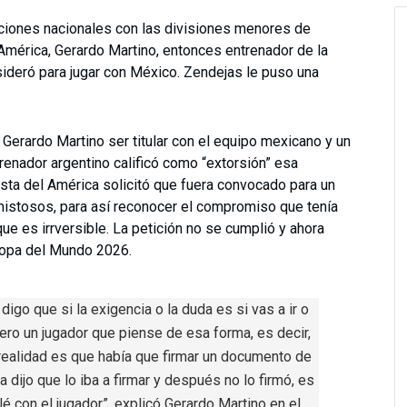
ciones nacionales con las divisiones menores de
América, Gerardo Martino, entonces entrenador de la
ideró para jugar con México. Zendejas le puso una
 Gerardo Martino ser titular con el equipo mexicano y un
trenador argentino calificó como “extorsión” esa
sta del América solicitó que fuera convocado para un
 amistosos, para así reconocer el compromiso que tenía
ue es irrversible. La petición no se cumplió y ahora
Copa del Mundo 2026.
go que si la exigencia o la duda es si vas a ir o
ero un jugador que piense de esa forma, es decir,
 realidad es que había que firmar un documento de
a dijo que lo iba a firmar y después no lo firmó, es
é con el jugador”, explicó Gerardo Martino en el