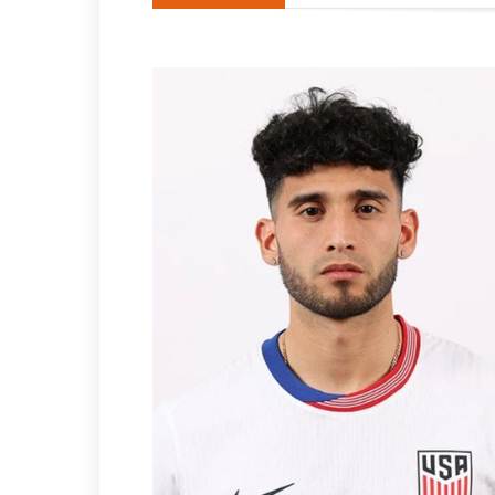
Una silla de ruedas, un nuev
Impulsa Gobierno de Coatzac
Posible impacto lunar de ba