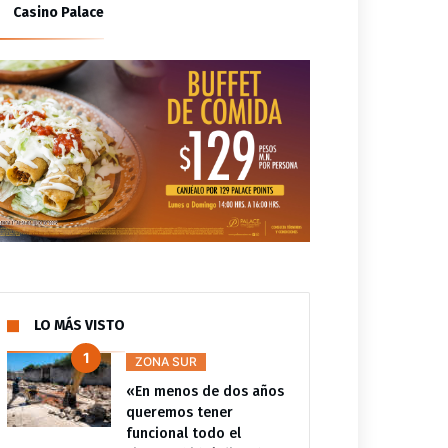
Casino Palace
ESTADO
ESTADO
COMUNICADOS ESTATALES
COMUNICADOS ESTATALES
vilidad debe ser el
Concluye la Semana de la
jo de la sociedad, el
Movilidad y Seguridad Vial
ón siempre es primero
2026
LO MÁS VISTO
ZONA SUR
«En menos de dos años
queremos tener
funcional todo el