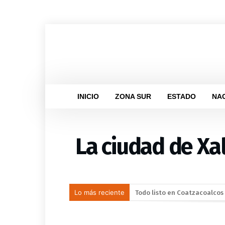
INICIO
ZONA SUR
ESTADO
NA
La ciudad de Xa
Lo más reciente
Llama Gobierno Municipal a 
Una silla de ruedas, un nuev