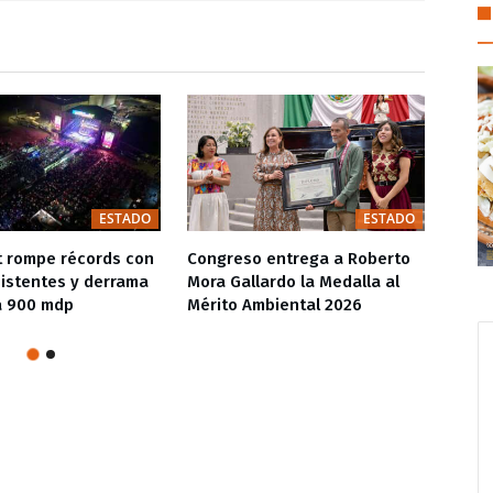
ESTADO
ESTADO
t rompe récords con
Congreso entrega a Roberto
La mo
sistentes y derrama
Mora Gallardo la Medalla al
refle
a 900 mdp
Mérito Ambiental 2026
peat