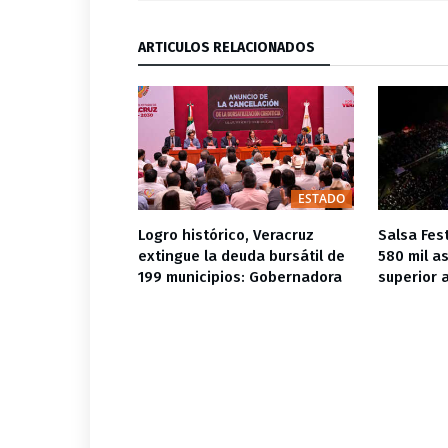
ARTÍCULOS RELACIONADOS
ESTADO
ADOS ESTATALES
ESTADO
emana de la
Logro histórico, Veracruz
Salsa Fes
guridad Vial
extingue la deuda bursátil de
580 mil a
199 municipios: Gobernadora
superior 