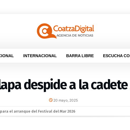
CIONAL
INTERNACIONAL
BARRA LIBRE
ESCUCHA CO
lapa despide a la cadete
20 mayo, 2025
la sana convivencia: continuarán operativos “Cero Alcohol” en vía públ
o apoyo para Flor Alondra: Pedro Miguel y Sonia Marie responden a petic