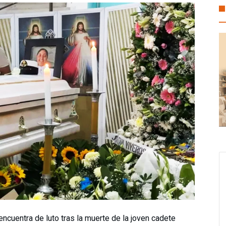
oalcos economía local con espacios gratuitos para el Festival del Mar
sura espacial reabre debate sobre los desechos en el espacio
ncuentra de luto tras la muerte de la joven cadete