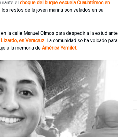
durante el
choque del buque escuela Cuauhtémoc en
los restos de la joven marina son velados en su
 en la calle Manuel Olmos para despedir a la estudiante
 Lizardo, en Veracruz
. La comunidad se ha volcado para
naje a la memoria de
América Yamilet.