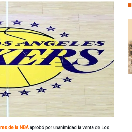
rciante con jornada para impulsar la economía local en el mercado 
ueblo»: Pedro Miguel Rosaldo García entrega apoyos derivados de las a
res de la NBA
aprobó por unanimidad la venta de Los