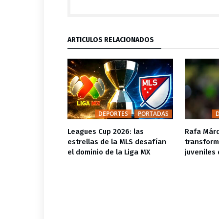
ARTÍCULOS RELACIONADOS
TES
PORTADAS
DEPORTES
PORTADAS
re la puerta a
Leagues Cup 2026: las
Rafa Márq
nícius; no
estrellas de la MLS desafían
transform
erta de
el dominio de la Liga MX
juveniles