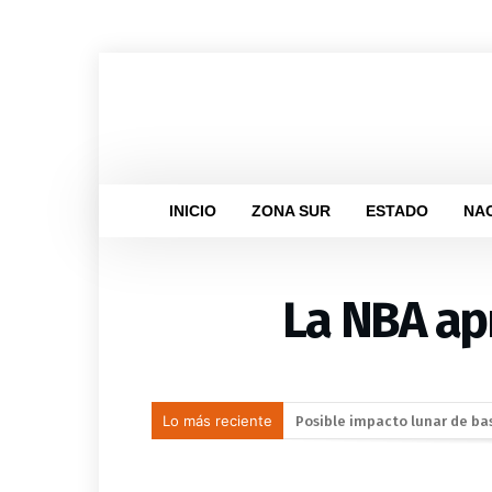
INICIO
ZONA SUR
ESTADO
NA
La NBA apr
Lo más reciente
Leagues Cup 2026: las estrel
Alista Gobierno de Coatzaco