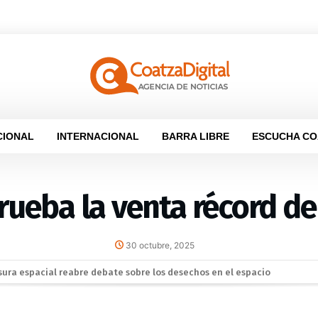
CIONAL
INTERNACIONAL
BARRA LIBRE
ESCUCHA CO
ueba la venta récord de
30 octubre, 2025
las de la MLS desafían el dominio de la Liga MX
alcos reapertura de la Alberca Semiolímpica Zona Centro