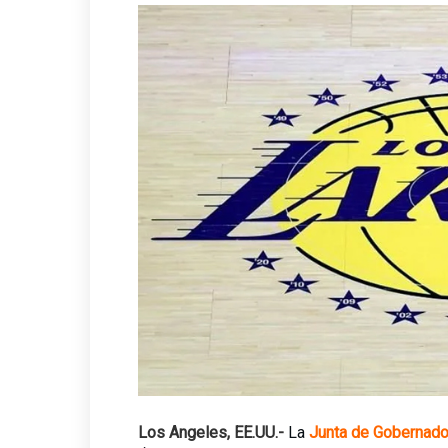
Conmemoran el Día del Come
«Es el pueblo, siempre el p
Los Angeles, EE.UU.-
La
Junta de Gobernado