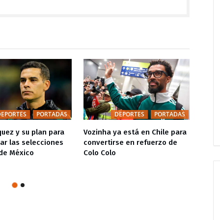
DEPORTES
PORTADAS
DEPORTES
PORTADAS
uez y su plan para
Vozinha ya está en Chile para
UEFA 
ar las selecciones
convertirse en refuerzo de
FIFA 
 de México
Colo Colo
su po
vende