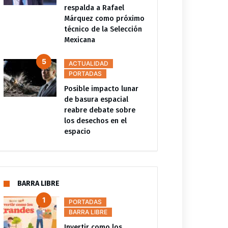
respalda a Rafael
Márquez como próximo
técnico de la Selección
Mexicana
ACTUALIDAD
PORTADAS
Posible impacto lunar
de basura espacial
reabre debate sobre
DEPORTES
PORTADAS
DEPORTES
PORTADAS
los desechos en el
espacio
amenaza a Infantino y
Real Madrid abre la puerta a
con acciones legales tras
la salida de Vinícius; no
lémico y fallido plan de
mejorará su oferta de
r el Mundial
renovación
BARRA LIBRE
PORTADAS
BARRA LIBRE
Invertir como los