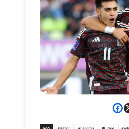
México
Deportes
Futbol
sel
TAGS