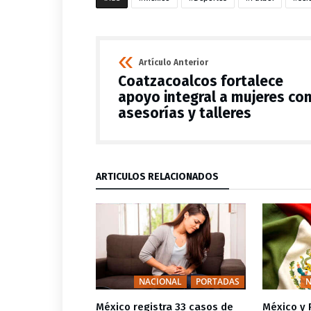
Artículo Anterior
Coatzacoalcos fortalece
apoyo integral a mujeres co
asesorías y talleres
ARTÍCULOS RELACIONADOS
TES
PORTADAS
NACIONAL
PORTADAS
N
á en Chile para
México registra 33 casos de
México y 