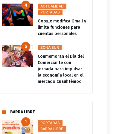
ACTUALIDAD
PORTADAS
Google modifica Gmail y
limita funciones para
cuentas personales
ZONA SUR
Conmemoran el Día del
Comerciante con
jornada para impulsar
la economía local en el
mercado Cuauhtémoc
BARRA LIBRE
DEPORTES
PORTADAS
DEPORTES
PORTADAS
PORTADAS
BARRA LIBRE
Márquez y su plan para
Vozinha ya está en Chile para