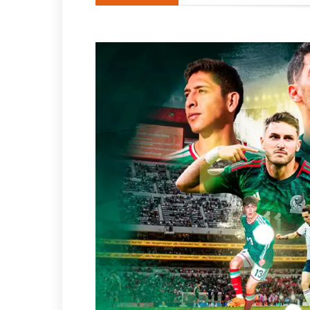
“Estamos aquí para ustedes”:
DiCaprio y Bezos encabezan 
Detienen al exgobernador Án