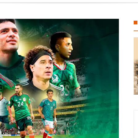
 Sonia Marie Salvador lleva Brigada de Servicios Gratuitos del DIF a ha
fondo multimillonario para la protección de la fauna
gel Aguirre en el caso de la desaparición de los 43 estudiantes de Ayo