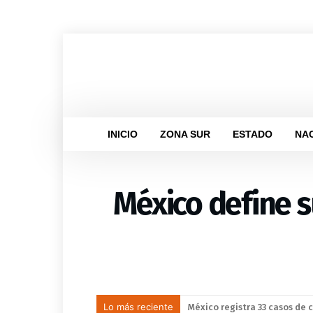
INICIO
ZONA SUR
ESTADO
NA
México define s
Lo más reciente
México y Perú restablecen r