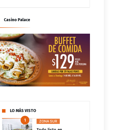
ZONA SUR
ZONA SUR
illa de ruedas, un nuevo
Impulsa Gobierno de
Casino Palace
 para Flor Alondra:
Coatzacoalcos economía local
 Miguel y Sonia Marie
con espacios gratuitos para el
nden a petición de
Festival del Mar
ia
LO MÁS VISTO
ZONA SUR
Todo listo en