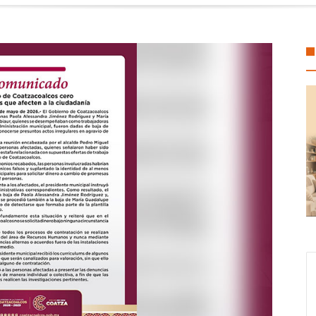
o apoyo para Flor Alondra: Pedro Miguel y Sonia Marie responden a petic
oalcos economía local con espacios gratuitos para el Festival del Mar
sura espacial reabre debate sobre los desechos en el espacio