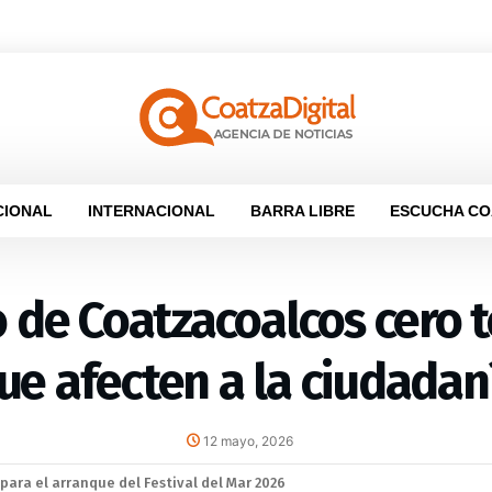
CIONAL
INTERNACIONAL
BARRA LIBRE
ESCUCHA CO
 de Coatzacoalcos cero t
ue afecten a la ciudadan
12 mayo, 2026
la sana convivencia: continuarán operativos “Cero Alcohol” en vía públ