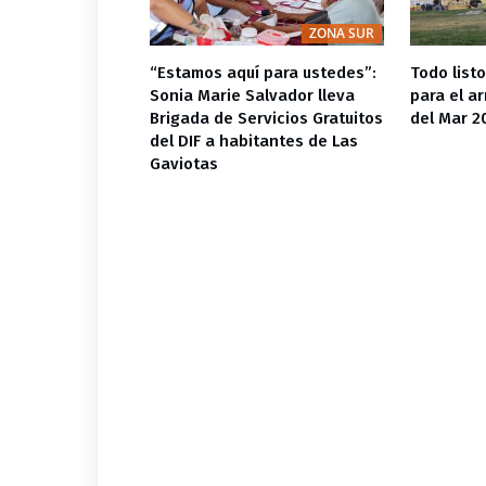
ZONA SUR
ZONA SUR
rno de
“Estamos aquí para ustedes”:
Todo list
 economía local
Sonia Marie Salvador lleva
para el ar
ratuitos para el
Brigada de Servicios Gratuitos
del Mar 2
ar
del DIF a habitantes de Las
Gaviotas