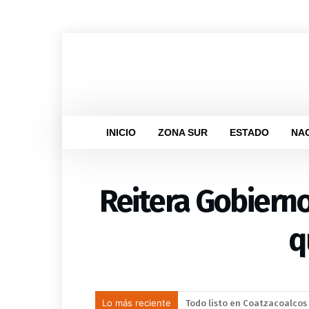
INICIO
ZONA SUR
ESTADO
NA
Reitera Gobierno
q
Lo más reciente
Llama Gobierno Municipal a 