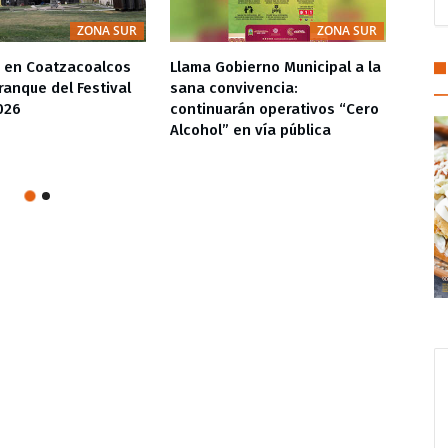
ZONA SUR
ZONA SUR
o en Coatzacoalcos
Llama Gobierno Municipal a la
Una s
ranque del Festival
sana convivencia:
apoyo
026
continuarán operativos “Cero
Pedro
Alcohol” en vía pública
respo
famil