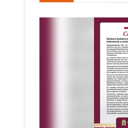
Una silla de ruedas, un nuev
Impulsa Gobierno de Coatzac
Posible impacto lunar de ba