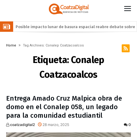
Leagues Cup 2026: las estrellas de la MLS desafían el dominio
de la Liga MX
Alista Gobierno de Coatzacoalcos reapertura de la Alberca
Home
Tag Archives: Conalep Coatzacoalcos
Semiolímpica Zona Centro
Conmemoran el Día del Comerciante con jornada para
Etiqueta:
Conalep
impulsar la economía local en el mercado Cuauhtémoc
«Es el pueblo, siempre el pueblo»: Pedro Miguel Rosaldo García
entrega apoyos derivados de las audiencias ciudadanas
Coatzacoalcos
Entrega Amado Cruz Malpica obra de
domo en el Conalep 058, un legado
para la comunidad estudiantil
coatzadigital2
28 marzo, 2025
0