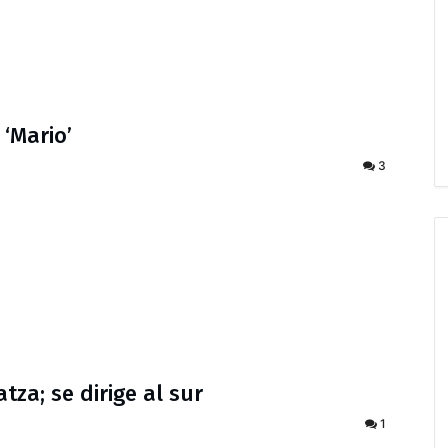
‘Mario’
3
tza; se dirige al sur
1