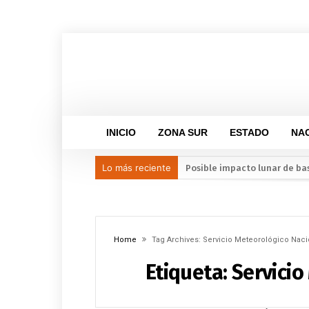
INICIO
ZONA SUR
ESTADO
NA
Lo más reciente
Leagues Cup 2026: las estrel
Alista Gobierno de Coatzaco
Conmemoran el Día del Come
«Es el pueblo, siempre el p
Home
Tag Archives: Servicio Meteorológico Naci
Etiqueta:
Servicio