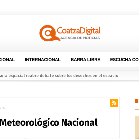
CIONAL
INTERNACIONAL
BARRA LIBRE
ESCUCHA CO
las de la MLS desafían el dominio de la Liga MX
alcos reapertura de la Alberca Semiolímpica Zona Centro
rciante con jornada para impulsar la economía local en el mercado 
ueblo»: Pedro Miguel Rosaldo García entrega apoyos derivados de las a
onal
 Meteorológico Nacional