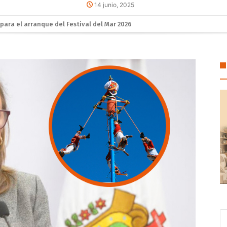
14 junio, 2025
la sana convivencia: continuarán operativos “Cero Alcohol” en vía públ
o apoyo para Flor Alondra: Pedro Miguel y Sonia Marie responden a petic
oalcos economía local con espacios gratuitos para el Festival del Mar
sura espacial reabre debate sobre los desechos en el espacio