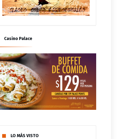
tivas y sanitarias para
peatón siempre es primero
sar el bienestar de
zacoalcos
Casino Palace
LO MÁS VISTO