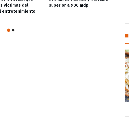
s víctimas del
superior a 900 mdp
depor
 entretenimiento
impul
Coat