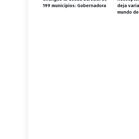
e es primero
199 municipios: Gobernadora
deja varia
mundo del