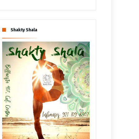
Shakty Shala
ESTADO
ZONA SUR
COMUNICADOS ESTATALES
inan Rocío Nahle y
La movilidad debe ser el
 Miguel Rosaldo obras
reflejo de la sociedad, el