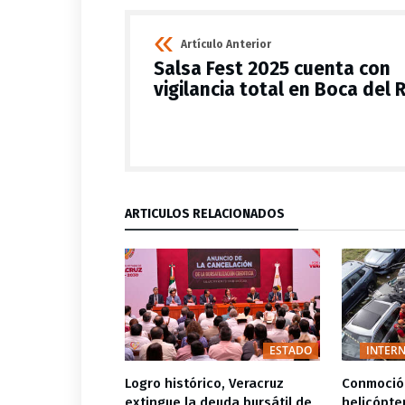
Artículo Anterior
Salsa Fest 2025 cuenta con
vigilancia total en Boca del 
ARTÍCULOS RELACIONADOS
ESTADO
ADOS ESTATALES
ESTADO
INTER
ebe ser el
Logro histórico, Veracruz
Conmoció
ociedad, el
extingue la deuda bursátil de
helicópte