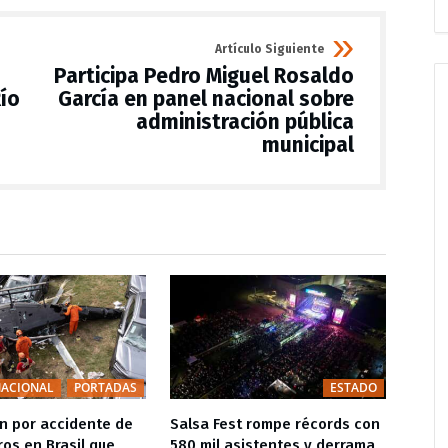
Artículo Siguiente
Participa Pedro Miguel Rosaldo
Río
García en panel nacional sobre
administración pública
municipal
NACIONAL
PORTADAS
ESTADO
n por accidente de
Salsa Fest rompe récords con
Coord
ros en Brasil que
580 mil asistentes y derrama
Pedro