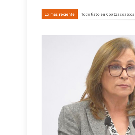
Lo más reciente
Llama Gobierno Municipal a 
Una silla de ruedas, un nuev
Impulsa Gobierno de Coatzac
Posible impacto lunar de ba