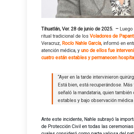
Tihuatlán, Ver. 28 de junio de 2025. –
Luego 
ritual tradicional de los
Voladores de Papant
Veracruz,
Rocío Nahle García
, informó en en
atención médica, y
uno de ellos fue interve
cuatro están estables y permanecen hospita
“Ayer en la tarde intervinieron quir
Está bien, está recuperándose. Más 
señaló la mandataria, quien también 
estables y bajo observación médica 
Ante este incidente, Nahle subrayó la import
de Protección Civil en todas las ceremonias 
cuales consideró como parte valiosa del patr