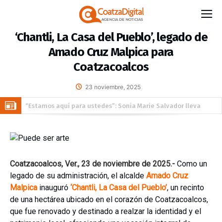
‘Chantli, La Casa del Pueblo’, legado de
Amado Cruz Malpica para
Coatzacoalcos
23 noviembre, 2025
“Estamos aquí para ustedes”: Sonia Marie Salvador lleva
Brigada de Servicios Gratuitos del DIF a habitantes de Las
DiCaprio y Bezos encabezan fondo multimillonario para la
Gaviotas
protección de la fauna
Detienen al exgobernador Ángel Aguirre en el caso de la
desaparición de los 43 estudiantes de Ayotzinapa
Todo listo en Coatzacoalcos para el arranque del Festival del
Coatzacoalcos, Ver., 23 de noviembre de 2025.-
Como un
Mar 2026
legado de su administración, el alcalde
Amado Cruz
Malpica
inauguró
‘Chantli, La Casa del Pueblo’
, un recinto
de una hectárea ubicado en el corazón de Coatzacoalcos,
que fue renovado y destinado a realzar la identidad y el