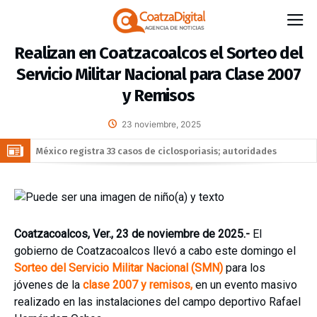
Realizan en Coatzacoalcos el Sorteo del
Servicio Militar Nacional para Clase 2007
y Remisos
23 noviembre, 2025
México y Perú restablecen relaciones diplomáticas tras cuatro
años de tensión
“Estamos aquí para ustedes”: Sonia Marie Salvador lleva
Brigada de Servicios Gratuitos del DIF a habitantes de Las
DiCaprio y Bezos encabezan fondo multimillonario para la
Gaviotas
protección de la fauna
Detienen al exgobernador Ángel Aguirre en el caso de la
Coatzacoalcos, Ver., 23 de noviembre de 2025.-
El
desaparición de los 43 estudiantes de Ayotzinapa
gobierno de Coatzacoalcos llevó a cabo este domingo el
Sorteo del Servicio Militar Nacional (SMN)
para los
jóvenes de la
clase 2007 y remisos,
en un evento masivo
realizado en las instalaciones del campo deportivo Rafael