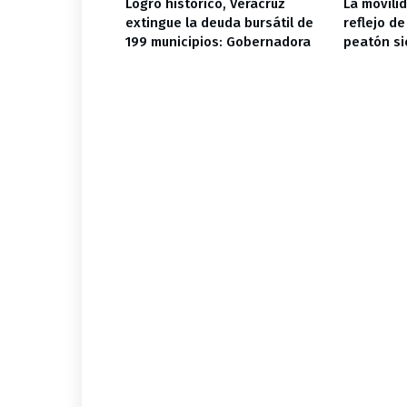
misiones
Logro histórico, Veracruz
La movili
clasifica el
extingue la deuda bursátil de
reflejo de
eato
199 municipios: Gobernadora
peatón si