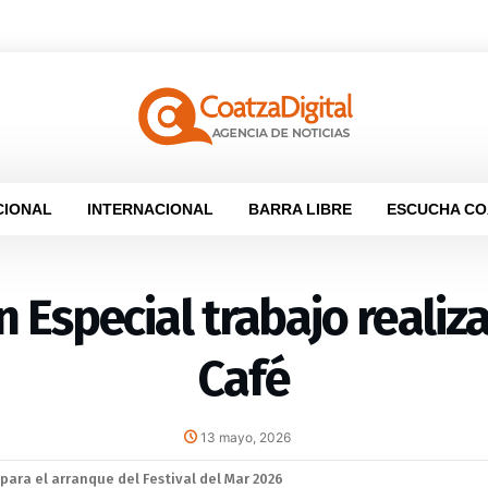
CIONAL
INTERNACIONAL
BARRA LIBRE
ESCUCHA CO
 Especial trabajo realiz
Café
13 mayo, 2026
la sana convivencia: continuarán operativos “Cero Alcohol” en vía públ