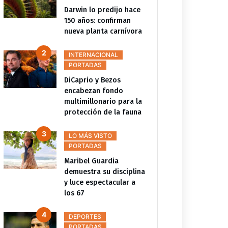
Darwin lo predijo hace
150 años: confirman
nueva planta carnívora
INTERNACIONAL
PORTADAS
DiCaprio y Bezos
encabezan fondo
multimillonario para la
protección de la fauna
LO MÁS VISTO
PORTADAS
Maribel Guardia
demuestra su disciplina
y luce espectacular a
los 67
DEPORTES
PORTADAS