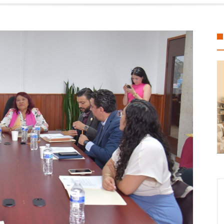
o apoyo para Flor Alondra: Pedro Miguel y Sonia Marie responden a petic
oalcos economía local con espacios gratuitos para el Festival del Mar
sura espacial reabre debate sobre los desechos en el espacio