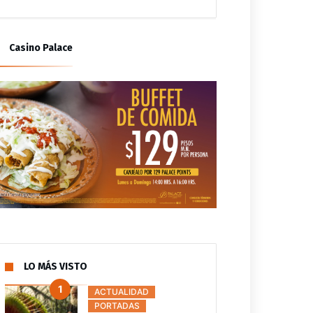
an 199 ayuntamientos
Avanza en comisiones
ategia de saneamiento
reforma que reclasifica el
ciero municipal
delito de abigeato
Casino Palace
LO MÁS VISTO
ACTUALIDAD
PORTADAS