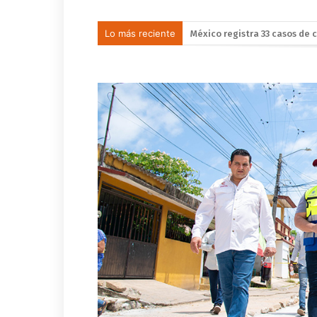
Lo más reciente
México y Perú restablecen r
“Estamos aquí para ustedes”:
DiCaprio y Bezos encabezan 
Detienen al exgobernador Án