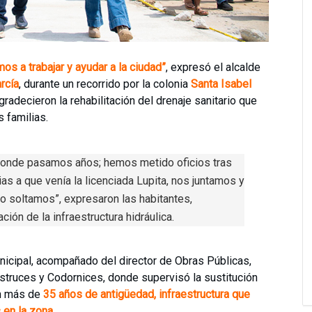
os a trabajar y ayudar a la ciudad”
, expresó el alcalde
rcía
, durante un recorrido por la colonia
Santa Isabel
gradecieron la rehabilitación del drenaje sanitario que
s familias.
onde pasamos años; hemos metido oficios tras
as a que venía la licenciada Lupita, nos juntamos y
 lo soltamos”, expresaron las habitantes,
ión de la infraestructura hidráulica.
nicipal, acompañado del director de Obras Públicas,
vestruces y Codornices, donde supervisó la sustitución
on más de
35 años de antigüedad, infraestructura que
 en la zona.