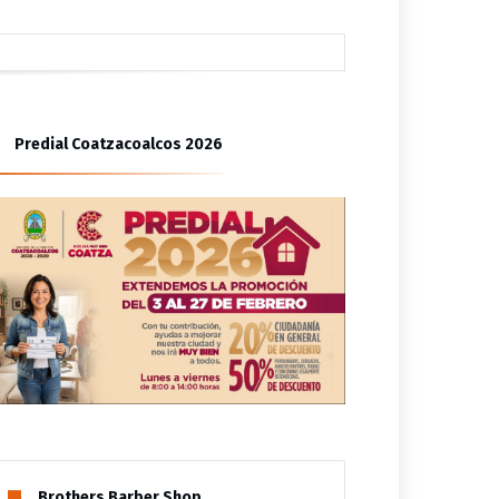
bitantes de Las Gaviotas
Predial Coatzacoalcos 2026
tzinapa
Brothers Barber Shop