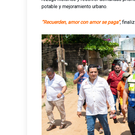
potable y mejoramiento urbano.
“Recuerden, amor con amor se paga”
, final