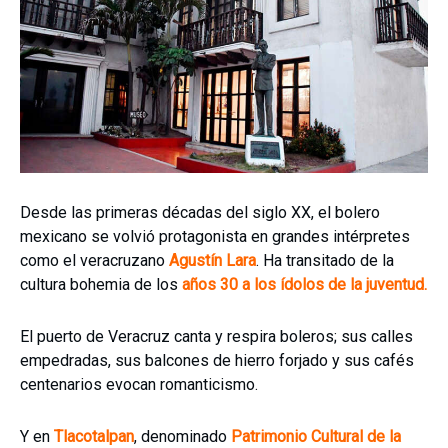
Desde las primeras décadas del siglo XX, el bolero
mexicano se volvió protagonista en grandes intérpretes
como el veracruzano
Agustín Lara
. Ha transitado de la
cultura bohemia de los
años 30 a los ídolos de la juventud.
El puerto de Veracruz canta y respira boleros; sus calles
empedradas, sus balcones de hierro forjado y sus cafés
centenarios evocan romanticismo.
Y en
Tlacotalpan
, denominado
Patrimonio Cultural de la