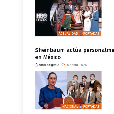
ACTUALIDAD
PORTADAS
Sheinbaum actúa personalmen
en México
coatzadigital2
26 enero, 2026
NACIONAL
PORTADAS