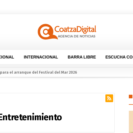
CIONAL
INTERNACIONAL
BARRA LIBRE
ESCUCHA CO
la sana convivencia: continuarán operativos “Cero Alcohol” en vía públ
o apoyo para Flor Alondra: Pedro Miguel y Sonia Marie responden a petic
oalcos economía local con espacios gratuitos para el Festival del Mar
sura espacial reabre debate sobre los desechos en el espacio
Entretenimiento