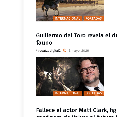
INTERNACIONAL
PORTADAS
Guillermo del Toro revela el d
fauno
coatzadigital2
13 mayo, 2026
INTERNACIONAL
PORTADAS
Fallece el actor Matt Clark, fi