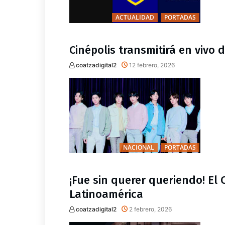
ACTUALIDAD
PORTADAS
Cinépolis transmitirá en vivo 
coatzadigital2
12 febrero, 2026
NACIONAL
PORTADAS
¡Fue sin querer queriendo! E
Latinoamérica
coatzadigital2
2 febrero, 2026