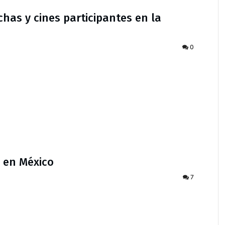
echas y cines participantes en la
0
x en México
7