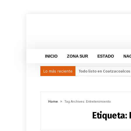
INICIO
ZONA SUR
ESTADO
NA
Lo más reciente
Llama Gobierno Municipal a 
Una silla de ruedas, un nuev
Impulsa Gobierno de Coatzac
Posible impacto lunar de ba
Home
Tag Archives: Entretenimiento
Etiqueta: