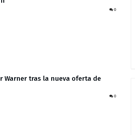
II
0
por Warner tras la nueva oferta de
0