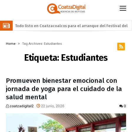
Llama Gobierno Municipal a la sana convivencia: continuarán
operativos “Cero Alcohol” en vía pública
Una silla de ruedas, un nuevo apoyo para Flor Alondra: Pedro
Home
Tag Archives: Estudiantes
Miguel y Sonia Marie responden a petición de familia
Impulsa Gobierno de Coatzacoalcos economía local con
Etiqueta:
Estudiantes
espacios gratuitos para el Festival del Mar
Posible impacto lunar de basura espacial reabre debate sobre
los desechos en el espacio
Promueven bienestar emocional con
jornada de yoga para el cuidado de la
salud mental
coatzadigital2
22 junio, 2026
0