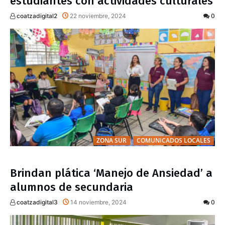
estudiantes con actividades culturales
coatzadigital2
22 noviembre, 2024
0
ZONA SUR
COMUNICADOS LOCALES
Brindan plática ‘Manejo de Ansiedad’ a
alumnos de secundaria
coatzadigital3
14 noviembre, 2024
0