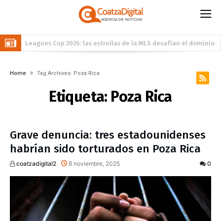
Leagues Cup 2026: las estrellas de la MLS desafían el dominio
de la Liga MX
Alista Gobierno de Coatzacoalcos reapertura de la Alberca
Home
Tag Archives: Poza Rica
Semiolímpica Zona Centro
Conmemoran el Día del Comerciante con jornada para
Etiqueta:
Poza Rica
impulsar la economía local en el mercado Cuauhtémoc
«Es el pueblo, siempre el pueblo»: Pedro Miguel Rosaldo García
entrega apoyos derivados de las audiencias ciudadanas
Grave denuncia: tres estadounidenses
habrían sido torturados en Poza Rica
coatzadigital2
8 noviembre, 2025
0