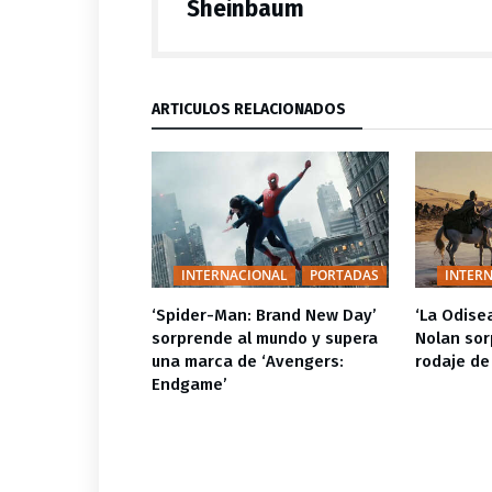
Sheinbaum
ARTÍCULOS RELACIONADOS
DAD
PORTADAS
INTERNACIONAL
PORTADAS
INTER
ra de la lucha
‘Spider-Man: Brand New Day’
‘La Odise
as la nueva
sorprende al mundo y supera
Nolan sor
amount
una marca de ‘Avengers:
rodaje de
Endgame’