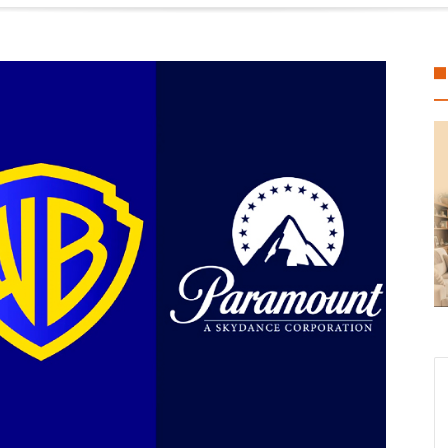
 Sonia Marie Salvador lleva Brigada de Servicios Gratuitos del DIF a ha
fondo multimillonario para la protección de la fauna
gel Aguirre en el caso de la desaparición de los 43 estudiantes de Ayo