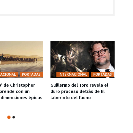
NACIONAL
PORTADAS
INTERNACIONAL
PORTADAS
I
a’ de Christopher
Guillermo del Toro revela el
Falle
prende con un
duro proceso detrás de El
figur
 dimensiones épicas
laberinto del fauno
canti
III