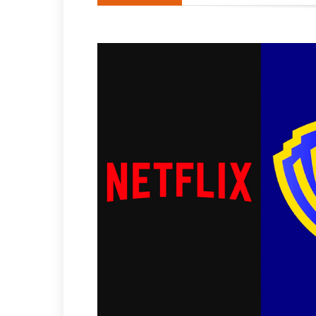
“Estamos aquí para ustedes”:
DiCaprio y Bezos encabezan 
Detienen al exgobernador Án