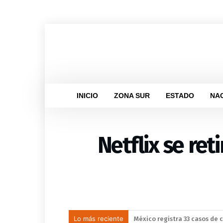
INICIO
ZONA SUR
ESTADO
NA
Netflix se ret
Lo más reciente
México y Perú restablecen r