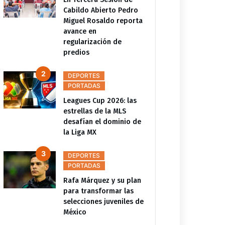
Cabildo Abierto Pedro
Miguel Rosaldo reporta
avance en
regularización de
predios
DEPORTES
PORTADAS
Leagues Cup 2026: las
estrellas de la MLS
desafían el dominio de
NTERNACIONAL
PORTADAS
ACTUALIDAD
PORTADAS
la Liga MX
ce el actor Matt Clark,
Netflix se retira de la lucha
a del western y el célebre
por Warner tras la nueva
DEPORTES
nero de Volver al futuro
oferta de Paramount
PORTADAS
Rafa Márquez y su plan
para transformar las
selecciones juveniles de
México